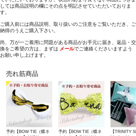
しては商品説明の欄にその点を明記させていただいておりま
す。
ご購入前には商品説明、取り扱いのご注意をご覧いただき、ご
納得のうえご購入下さい。
尚、万が一ご着用に問題がある商品がお手元に届き、返品・交
換をご希望の方は、まずは
メール
でご連絡くださいますよう
お願い申し上げます。
売れ筋商品
予約【BOW TIE（蝶ネ
予約【BOW TIE（蝶ネ
【TRINITY 