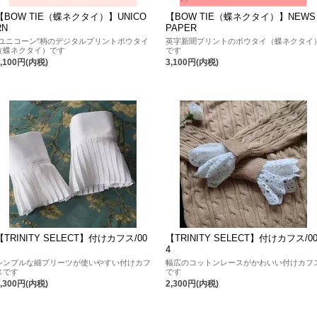
【BOW TIE（蝶ネクタイ）】UNICO
【BOW TIE（蝶ネクタイ）】NEWS
RN
PAPER
"ユニコーン"柄のデジタルプリントボウタイ
英字新聞プリントのボウタイ（蝶ネクタイ
（蝶ネクタイ）です
です
3,100円(内税)
3,100円(内税)
【TRINITY SELECT】付けカフス/00
【TRINITY SELECT】付けカフス/0
1
4
シンプルな細プリーツが使いやすい付けカフ
幅広のコットンレースがかわいい付けカフ
スです
です
2,300円(内税)
2,300円(内税)