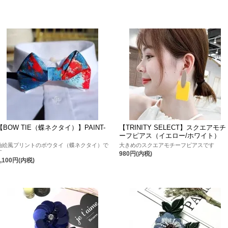
【BOW TIE（蝶ネクタイ）】PAINT-
【TRINITY SELECT】スクエアモチ
2
ーフピアス（イエロー/ホワイト）
油絵風プリントのボウタイ（蝶ネクタイ）で
大きめのスクエアモチーフピアスです
す
980円(内税)
3,100円(内税)