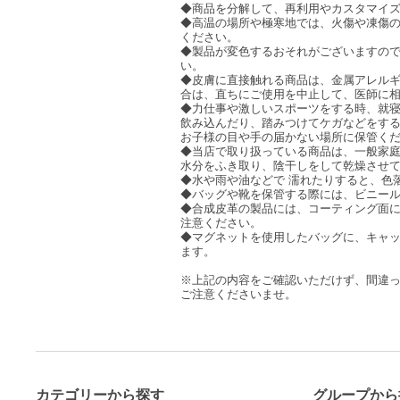
◆商品を分解して、再利用やカスタマイ
◆高温の場所や極寒地では、火傷や凍傷
ください。
◆製品が変色するおそれがございますの
い。
◆皮膚に直接触れる商品は、金属アレル
合は、直ちにご使用を中止して、医師に
◆力仕事や激しいスポーツをする時、就
飲み込んだり、踏みつけてケガなどをす
お子様の目や手の届かない場所に保管く
◆当店で取り扱っている商品は、一般家
水分をふき取り、陰干しをして乾燥させ
◆水や雨や油などで 濡れたりすると、色
◆バッグや靴を保管する際には、ビニー
◆合成皮革の製品には、コーティング面
注意ください。
◆マグネットを使用したバッグに、キャ
ます。
※上記の内容をご確認いただけず、間違
ご注意くださいませ。
カテゴリーから探す
グループから