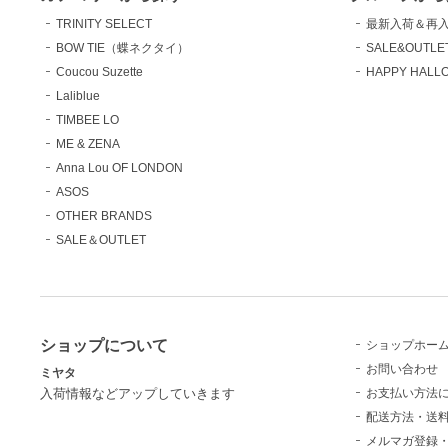
TRINITY SELECT
最新入荷＆再
BOW TIE（蝶ネクタイ）
SALE&OUTLE
Coucou Suzette
HAPPY HALLO
Laliblue
TIMBEE LO
ME & ZENA
Anna Lou OF LONDON
ASOS
OTHER BRANDS
SALE＆OUTLET
ショップについて
ショップホー
お問い合わせ
ミヤタ
お支払い方法
入荷情報などアップしていきます
配送方法・送
メルマガ登録