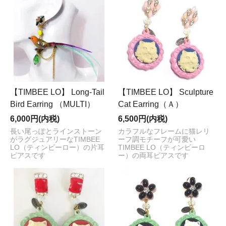
【TIMBEE LO】 Long-Tail
【TIMBEE LO】 Sculpture
Bird Earring （MULTI）
Cat Earring（Ａ）
6,000円(内税)
6,500円(内税)
長い尾っぽとラインストーン
カラフルなフレームに猫レリ
がラグジュアリーなTIMBEE
ーフ調モチーフが可愛い
LO（ティンビーロー）の片耳
TIMBEE LO（ティンビーロ
ピアスです
ー）の両耳ピアスです