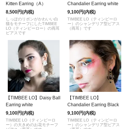
Kitten Earring（A）
Chandalier Earring white
8,500円(内税)
9,100円(内税)
しっぽのリボンがかわいい白
TIMBEE LO（ティンビーロ
猫をモチーフにしたTIMBEE
ー）のシャンデリア型ピアス
LO（ティンビーロー）の両耳
（両耳）です
ピアスです
【TIMBEE LO】Daisy Ball
【TIMBEE LO】
Earring white
Chandalier Earring Black
9,100円(内税)
9,100円(内税)
TIMBEE LO（ティンビーロ
TIMBEE LO（ティンビーロ
ー）の大きめのお花モチーフ
ー）のシャンデリア型ピアス