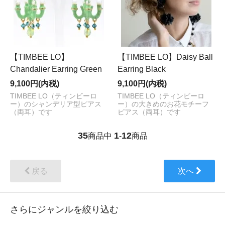
【TIMBEE LO】
【TIMBEE LO】Daisy Ball
Chandalier Earring Green
Earring Black
9,100円(内税)
9,100円(内税)
TIMBEE LO（ティンビーロ
TIMBEE LO（ティンビーロ
ー）のシャンデリア型ピアス
ー）の大きめのお花モチーフ
（両耳）です
ピアス（両耳）です
35
1
12
商品中
-
商品
戻る
次へ
さらにジャンルを絞り込む