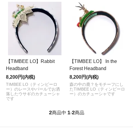
【TIMBEE LO】Rabbit
【TIMBEE LO】 In the
Headband
Forest Headband
8,200円(内税)
8,200円(内税)
TIMBEE LO（ティンビーロ
森の中の鹿？をモチーフにし
ー）のレースやパールでお洒
たTIMBEE LO（ティンビーロ
落したウサギのカチューシャ
ー）のカチューシャです
です
2
1
2
商品中
-
商品