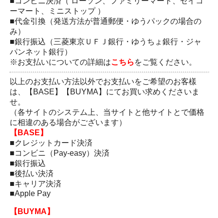
■コンビニ決済（ ローソン、ファミリーマート、セイコ
ーマート、ミニストップ ）
■代金引換（発送方法が普通郵便・ゆうパックの場合の
み）
■銀行振込（三菱東京ＵＦＪ銀行・ゆうちょ銀行・ジャ
パンネット銀行）
※お支払いについての詳細は
こちら
をご覧ください。
以上のお支払い方法以外でお支払いをご希望のお客樣
は、【BASE】【BUYMA】にてお買い求めくださいま
せ。
（各サイトのシステム上、当サイトと他サイトとで価格
に相違のある場合がございます）
【BASE】
■クレジットカード決済
■コンビニ（Pay-easy）決済
■銀行振込
■後払い決済
■キャリア決済
■Apple Pay
【BUYMA】