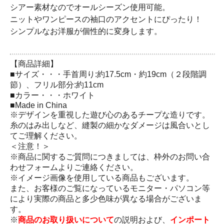
シアー素材なのでオールシーズン使用可能。
ニットやワンピースの袖口のアクセントにぴったり！
シンプルなお洋服が個性的に変身します。
【商品詳細】
■サイズ・・・手首周り:約17.5cm・約19cm（２段階調
節）、フリル部分:約11cm
■カラー・・・ホワイト
■Made in China
※デザインを重視した遊び心のあるチープな造りです。
糸のはみ出しなど、縫製の細かなダメージは風合いとし
てご理解ください。
＜注意！＞
※商品に関するご質問につきましては、枠外のお問い合
わせフォームよりご連絡ください。
※イメージ画像を使用している商品もございます。
また、お客様のご覧になっているモニター・パソコン等
により実際の商品と多少色味が異なる場合がございま
す。
※
商品のお取り扱いについて
の説明および、
インポート