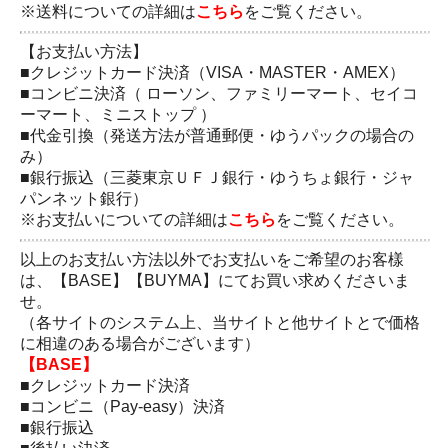
※送料についての詳細は
こちら
をご覧ください。
【お支払い方法】
■クレジットカード決済（VISA・MASTER・AMEX）
■コンビニ決済（ ローソン、ファミリーマート、セイコ
ーマート、ミニストップ ）
■代金引換（発送方法が普通郵便・ゆうパックの場合の
み）
■銀行振込（三菱東京ＵＦＪ銀行・ゆうちょ銀行・ジャ
パンネット銀行）
※お支払いについての詳細は
こちら
をご覧ください。
以上のお支払い方法以外でお支払いをご希望のお客樣
は、【BASE】【BUYMA】にてお買い求めくださいま
せ。
（各サイトのシステム上、当サイトと他サイトとで価格
に相違のある場合がございます）
【BASE】
■クレジットカード決済
■コンビニ（Pay-easy）決済
■銀行振込