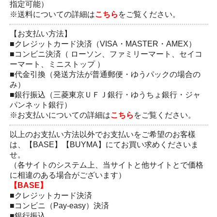
指定可能）
※送料についての詳細は
こちら
をご覧ください。
【お支払い方法】
■クレジットカード決済（VISA・MASTER・AMEX）
■コンビニ決済（ ローソン、ファミリーマート、セイコ
ーマート、ミニストップ ）
■代金引換（発送方法が普通郵便・ゆうパックの場合の
み）
■銀行振込（三菱東京ＵＦＪ銀行・ゆうちょ銀行・ジャ
パンネット銀行）
※お支払いについての詳細は
こちら
をご覧ください。
以上のお支払い方法以外でお支払いをご希望のお客樣
は、【BASE】【BUYMA】にてお買い求めくださいま
せ。
（各サイトのシステム上、当サイトと他サイトとで価格
に相違のある場合がございます）
【BASE】
■クレジットカード決済
■コンビニ（Pay-easy）決済
■銀行振込