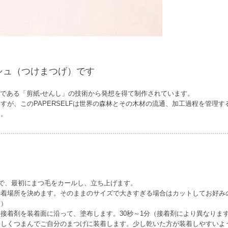
シュ（つけまつげ）です
工芸である「剪紙-せんし」の技術から発想を得て制作されています。
が、このPAPERSELFは世界の森林とその木材の流通、加工過程を管理する
す。
で、最初にまつ毛をカールし、立ち上げます。
着場所を決めます。そのままのサイズで大きすぎる場合はカットしてお好みの
。）
接着剤を装着面に沿って、塗布します。30秒～1分（接着剤により異なりま
さしくつまんでご自分のまつげに装着します。少し乾いた方が装着しやすいよ