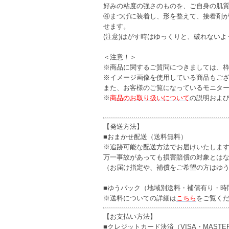
好みの粘度の強さのものを、ご自身の肌
④まつげに装着し、形を整えて、接着剤
せます。
(注意)はがす時はゆっくりと、破れない
＜注意！＞
※商品に関するご質問につきましては、
※イメージ画像を使用している商品もご
また、お客様のご覧になっているモニタ
※
商品のお取り扱いについて
の説明およ
【発送方法】
■おまかせ配送（送料無料）
※追跡可能な配送方法でお届けいたしま
万一事故があっても損害賠償の対象とは
（お届け指定や、補償をご希望の方はゆ
■ゆうパック（地域別送料・補償有り・時
※送料についての詳細は
こちら
をご覧く
【お支払い方法】
■クレジットカード決済（VISA・MASTE