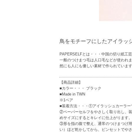
鳥をモチーフにしたアイラッ
PAPERSELFとは・・・中国の切り紙
一般のつけまつ毛は人口毛などが使われます
然にも人にも優しい素材で作られていま
【商品詳細】
■カラー・・・ ブラック
■Made in TWN
※1ペア
■装着方法・・・①アイラッシュカーラー
②ペーパーセルフをやさしく取り出し、装
めサイズにするとキレイに仕上がります
③形を指の腹で整え、通常のつけまつげ用
い）ほど乾かしてから、ピンセットでや