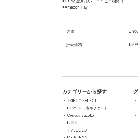
■Paidy 翌月払い（コンビニ/銀行）
■Amazon Pay
定価
2,9
販売価格
850
カテゴリーから探す
TRINITY SELECT
BOW TIE（蝶ネクタイ）
Coucou Suzette
Laliblue
TIMBEE LO
ME & ZENA