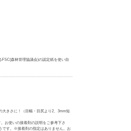
FSC(森林管理協議会)の認定紙を使い自
大きさに！（目幅・目尻より2、3mm短
す。お使いの接着剤の説明をご参考下さ
うです。※接着剤の指定はありません。お