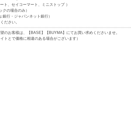
マート、セイコーマート、ミニストップ ）
ックの場合のみ）
ょ銀行・ジャパンネット銀行）
覧ください。
望のお客樣は、【BASE】【BUYMA】にてお買い求めくださいませ。
サイトとで価格に相違のある場合がございます）
）