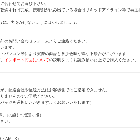
質に合わせてお選び下さい。
が乾燥すれば完成。接着剤がはみ出ている場合はリキッドアイライン等で再度
ように、力をかけないようにはがしましょう。
枠外のお問い合わせフォームよりご連絡ください。
ざいます。
ー・パソコン等により実際の商品と多少色味が異なる場合がございます。
び、
インポート商品について
の説明をよくお読み頂いた上でご購入ください。
すが、配送会社や配送方法はお客樣側ではご指定できません。
なりませんのでご了承ください。
うパックを選択いただきますようお願いいたします）
間、お届け日指定可能）
ださい。
R・AMEX）