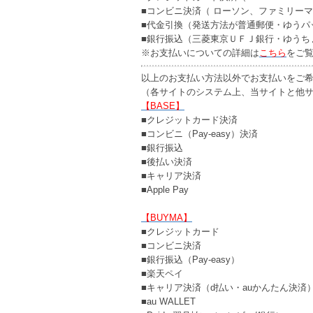
■コンビニ決済（ ローソン、ファミリー
■代金引換（発送方法が普通郵便・ゆうパ
■銀行振込（三菱東京ＵＦＪ銀行・ゆうち
※お支払いについての詳細は
こちら
をご
以上のお支払い方法以外でお支払いをご希
（各サイトのシステム上、当サイトと他
【BASE】
■クレジットカード決済
■コンビニ（Pay-easy）決済
■銀行振込
■後払い決済
■キャリア決済
■Apple Pay
【BUYMA】
■クレジットカード
■コンビニ決済
■銀行振込（Pay-easy）
■楽天ペイ
■キャリア決済（d払い・auかんたん決済
■au WALLET