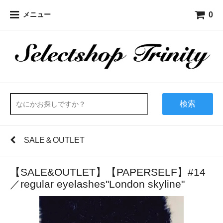
0
メニュー
検索
SALE＆OUTLET
【SALE&OUTLET】【PAPERSELF】#14
／regular eyelashes"London skyline"