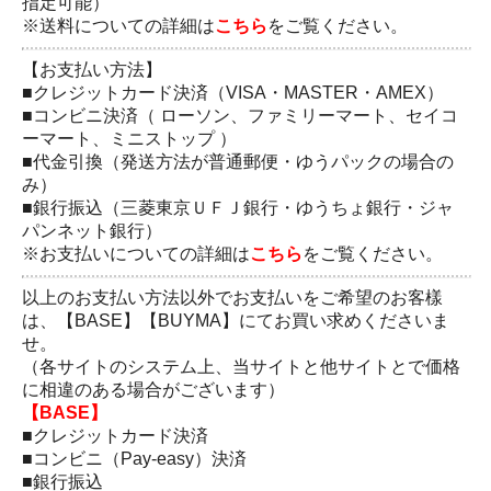
指定可能）
※送料についての詳細は
こちら
をご覧ください。
【お支払い方法】
■クレジットカード決済（VISA・MASTER・AMEX）
■コンビニ決済（ ローソン、ファミリーマート、セイコ
ーマート、ミニストップ ）
■代金引換（発送方法が普通郵便・ゆうパックの場合の
み）
■銀行振込（三菱東京ＵＦＪ銀行・ゆうちょ銀行・ジャ
パンネット銀行）
※お支払いについての詳細は
こちら
をご覧ください。
以上のお支払い方法以外でお支払いをご希望のお客樣
は、【BASE】【BUYMA】にてお買い求めくださいま
せ。
（各サイトのシステム上、当サイトと他サイトとで価格
に相違のある場合がございます）
【BASE】
■クレジットカード決済
■コンビニ（Pay-easy）決済
■銀行振込