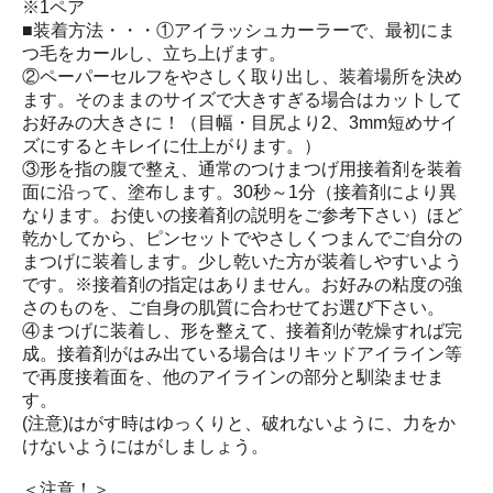
※1ペア
■装着方法・・・①アイラッシュカーラーで、最初にま
つ毛をカールし、立ち上げます。
②ペーパーセルフをやさしく取り出し、装着場所を決め
ます。そのままのサイズで大きすぎる場合はカットして
お好みの大きさに！（目幅・目尻より2、3mm短めサイ
ズにするとキレイに仕上がります。）
③形を指の腹で整え、通常のつけまつげ用接着剤を装着
面に沿って、塗布します。30秒～1分（接着剤により異
なります。お使いの接着剤の説明をご参考下さい）ほど
乾かしてから、ピンセットでやさしくつまんでご自分の
まつげに装着します。少し乾いた方が装着しやすいよう
です。※接着剤の指定はありません。お好みの粘度の強
さのものを、ご自身の肌質に合わせてお選び下さい。
④まつげに装着し、形を整えて、接着剤が乾燥すれば完
成。接着剤がはみ出ている場合はリキッドアイライン等
で再度接着面を、他のアイラインの部分と馴染ませま
す。
(注意)はがす時はゆっくりと、破れないように、力をか
けないようにはがしましょう。
＜注意！＞