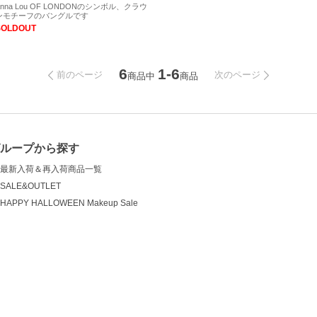
Anna Lou OF LONDONのシンボル、クラウ
ンモチーフのバングルです
SOLDOUT
6
1-6
前のページ
次のページ
商品中
商品
グループから探す
最新入荷＆再入荷商品一覧
SALE&OUTLET
HAPPY HALLOWEEN Makeup Sale