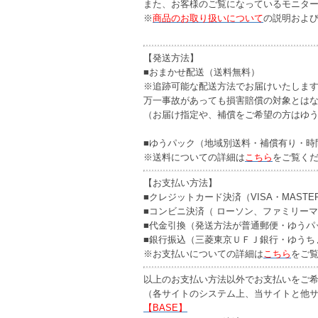
また、お客様のご覧になっているモニタ
※
商品のお取り扱いについて
の説明およ
【発送方法】
■おまかせ配送（送料無料）
※追跡可能な配送方法でお届けいたしま
万一事故があっても損害賠償の対象とは
（お届け指定や、補償をご希望の方はゆ
■ゆうパック（地域別送料・補償有り・時
※送料についての詳細は
こちら
をご覧く
【お支払い方法】
■クレジットカード決済（VISA・MASTE
■コンビニ決済（ ローソン、ファミリー
■代金引換（発送方法が普通郵便・ゆうパ
■銀行振込（三菱東京ＵＦＪ銀行・ゆうち
※お支払いについての詳細は
こちら
をご
以上のお支払い方法以外でお支払いをご希
（各サイトのシステム上、当サイトと他
【BASE】