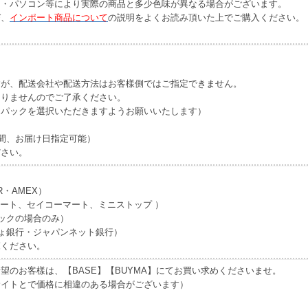
ー・パソコン等により実際の商品と多少色味が異なる場合がございます。
び、
インポート商品について
の説明をよくお読み頂いた上でご購入ください。
すが、配送会社や配送方法はお客樣側ではご指定できません。
なりませんのでご了承ください。
うパックを選択いただきますようお願いいたします）
間、お届け日指定可能）
ださい。
R・AMEX）
マート、セイコーマート、ミニストップ ）
ックの場合のみ）
ょ銀行・ジャパンネット銀行）
覧ください。
望のお客樣は、【BASE】【BUYMA】にてお買い求めくださいませ。
サイトとで価格に相違のある場合がございます）