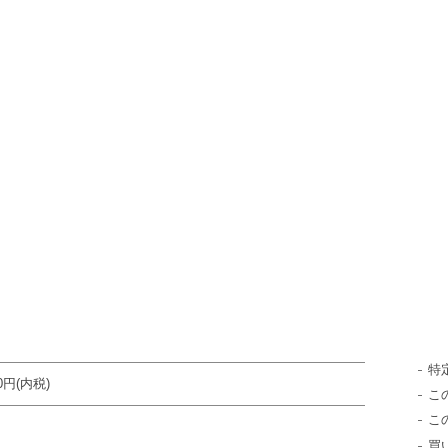
）
特
00円(内税)
こ
こ
買