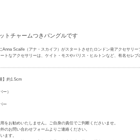
Nのキャットチャームつきバングルです
・2004年にAnna Scaife（アナ・スカイフ）がスタートさせたロンドン発アク
ュートなアクセサリーは、ケイト・モスやパリス・ヒルトンなど、有名セレブ
】約1.5cm
バー）
パー
使用をお勧めいたしません。ご自身の責任でご判断くださいませ。
枠外のお問い合わせフォームよりご連絡ください。
ざいます。