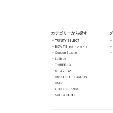
カテゴリーから探す
TRINITY SELECT
BOW TIE（蝶ネクタイ）
Coucou Suzette
Laliblue
TIMBEE LO
ME & ZENA
Anna Lou OF LONDON
ASOS
OTHER BRANDS
SALE＆OUTLET